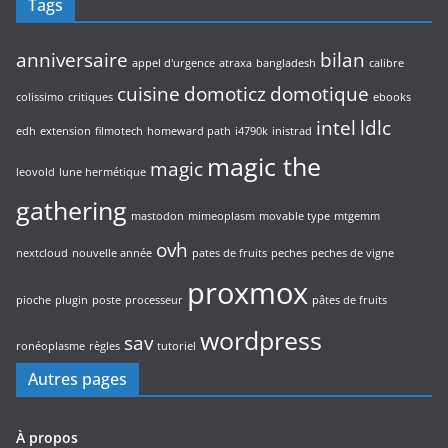
Tags
anniversaire
bilan
appel d'urgence
atraxa
bangladesh
calibre
cuisine
domoticz
domotique
colissimo
critiques
ebooks
intel
ldlc
edh
extension
filmotech
homeward path
i4790k
inistrad
magic the
magic
leovold
lune hermétique
gathering
mastodon
mimeoplasm
movable type
mtgemm
ovh
nextcloud
nouvelle année
pates de fruits
peches
peches de vigne
proxmox
pioche
plugin
poste
processeur
pâtes de fruits
wordpress
sav
ronéoplasme
règles
tutoriel
Autres pages
À propos