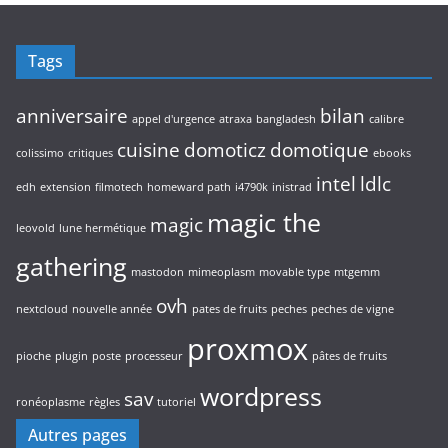
Tags
anniversaire
bilan
appel d'urgence
atraxa
bangladesh
calibre
cuisine
domoticz
domotique
colissimo
critiques
ebooks
intel
ldlc
edh
extension
filmotech
homeward path
i4790k
inistrad
magic the
magic
leovold
lune hermétique
gathering
mastodon
mimeoplasm
movable type
mtgemm
ovh
nextcloud
nouvelle année
pates de fruits
peches
peches de vigne
proxmox
pioche
plugin
poste
processeur
pâtes de fruits
wordpress
sav
ronéoplasme
règles
tutoriel
Autres pages