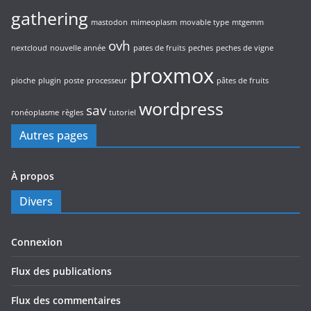
gathering
mastodon
mimeoplasm
movable type
mtgemm
ovh
nextcloud
nouvelle année
pates de fruits
peches
peches de vigne
proxmox
pioche
plugin
poste
processeur
pâtes de fruits
wordpress
sav
ronéoplasme
règles
tutoriel
Autres pages
À propos
Divers
Connexion
Flux des publications
Flux des commentaires