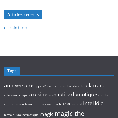
Articles récents
(pas de titre)
Tags
anniversaire
bilan
appel d'urgence
atraxa
bangladesh
calibre
cuisine
domoticz
domotique
colissimo
critiques
ebooks
intel
ldlc
edh
extension
filmotech
homeward path
i4790k
inistrad
magic the
magic
leovold
lune hermétique