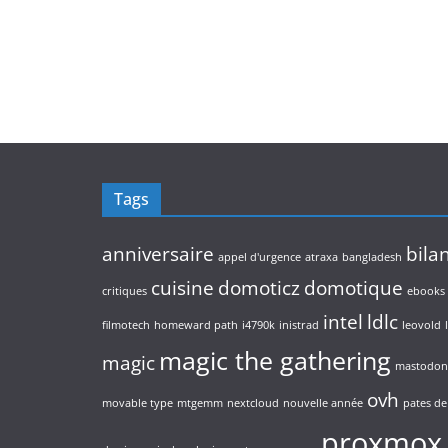
Tags
anniversaire
bila
appel d'urgence
atraxa
bangladesh
cuisine
domoticz
domotique
critiques
ebooks
intel
ldlc
filmotech
homeward path
i4790k
inistrad
leovold
magic the gathering
magic
mastodon
ovh
movable type
mtgemm
nextcloud
nouvelle année
pates de 
proxmox