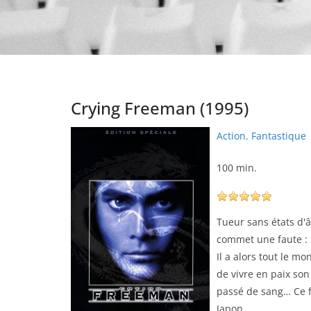
Crying Freeman (1995)
Action
,
Fantastique
100 min.
Tueur sans états d'
commet une faute : 
Il a alors tout le mo
de vivre en paix so
passé de sang… Ce fi
Japon.