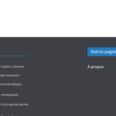
Autres page
n
À propos
calibre
colissimo
edh
extension
lune hermétique
mimeoplasm
fruits
peches
peches