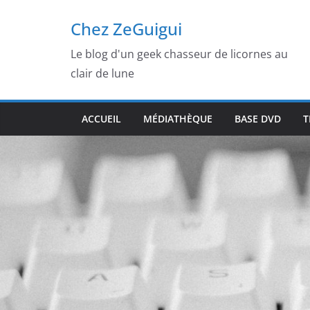
Passer
Chez ZeGuigui
au
contenu
Le blog d'un geek chasseur de licornes au
clair de lune
ACCUEIL
MÉDIATHÈQUE
BASE DVD
T