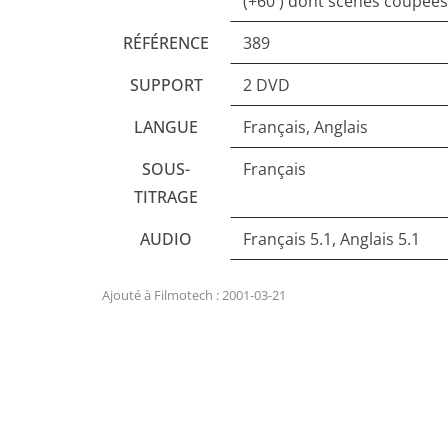
(+60') dont scènes coupée
RÉFÉRENCE
389
SUPPORT
2 DVD
LANGUE
Français, Anglais
SOUS-
Français
TITRAGE
AUDIO
Français 5.1, Anglais 5.1
Ajouté à Filmotech : 2001-03-21