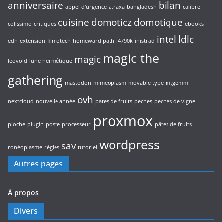
anniversaire
bilan
appel d'urgence
atraxa
bangladesh
calibre
cuisine
domoticz
domotique
colissimo
critiques
ebooks
intel
ldlc
edh
extension
filmotech
homeward path
i4790k
inistrad
magic the
magic
leovold
lune hermétique
gathering
mastodon
mimeoplasm
movable type
mtgemm
ovh
nextcloud
nouvelle année
pates de fruits
peches
peches de vigne
proxmox
pioche
plugin
poste
processeur
pâtes de fruits
wordpress
sav
ronéoplasme
règles
tutoriel
Autres pages
À propos
Divers