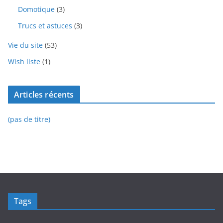
Domotique
(3)
Trucs et astuces
(3)
Vie du site
(53)
Wish liste
(1)
Articles récents
(pas de titre)
Tags