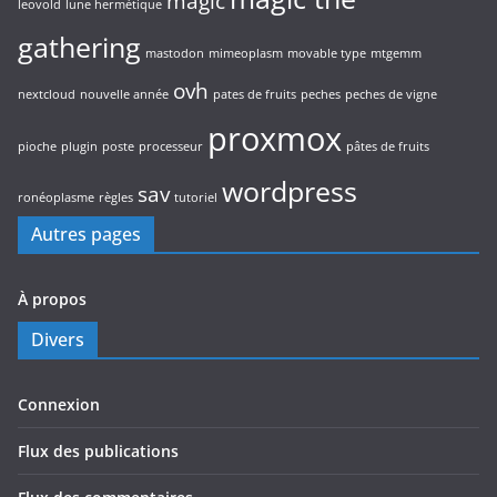
magic
leovold
lune hermétique
gathering
mastodon
mimeoplasm
movable type
mtgemm
ovh
nextcloud
nouvelle année
pates de fruits
peches
peches de vigne
proxmox
pioche
plugin
poste
processeur
pâtes de fruits
wordpress
sav
ronéoplasme
règles
tutoriel
Autres pages
À propos
Divers
Connexion
Flux des publications