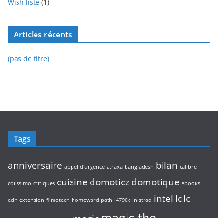
Wish liste
(1)
Articles récents
(pas de titre)
Tags
anniversaire
bilan
appel d'urgence
atraxa
bangladesh
calibre
cuisine
domoticz
domotique
colissimo
critiques
ebooks
intel
ldlc
edh
extension
filmotech
homeward path
i4790k
inistrad
magic the