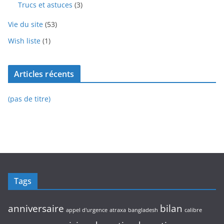
Trucs et astuces
(3)
Vie du site
(53)
Wish liste
(1)
Articles récents
(pas de titre)
Tags
anniversaire
bilan
appel d'urgence
atraxa
bangladesh
calibre