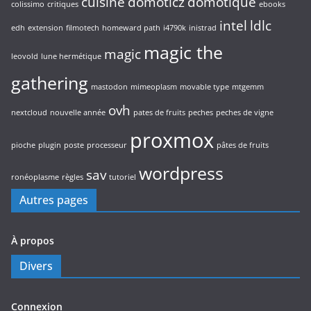
cuisine
domoticz
domotique
colissimo
critiques
ebooks
intel
ldlc
edh
extension
filmotech
homeward path
i4790k
inistrad
magic the
magic
leovold
lune hermétique
gathering
mastodon
mimeoplasm
movable type
mtgemm
ovh
nextcloud
nouvelle année
pates de fruits
peches
peches de vigne
proxmox
pioche
plugin
poste
processeur
pâtes de fruits
wordpress
sav
ronéoplasme
règles
tutoriel
Autres pages
À propos
Divers
Connexion