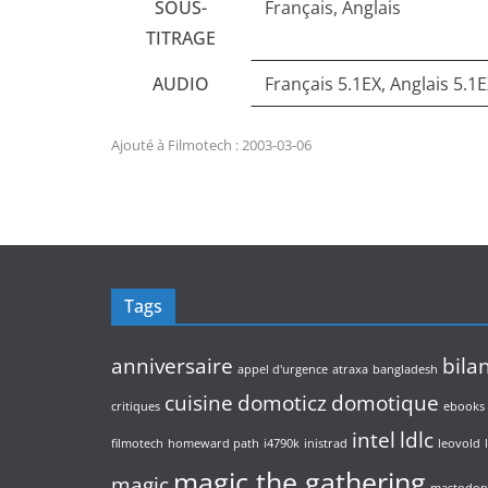
SOUS-
Français, Anglais
TITRAGE
AUDIO
Français 5.1EX, Anglais 5.1
Ajouté à Filmotech : 2003-03-06
Tags
anniversaire
bila
appel d'urgence
atraxa
bangladesh
cuisine
domoticz
domotique
critiques
ebooks
intel
ldlc
filmotech
homeward path
i4790k
inistrad
leovold
magic the gathering
magic