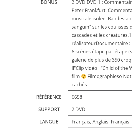
BONUS
2 DVD.DVD 1 : Commentaire 
Peter Frankfurt. Commentai
musicale isolée. Bandes-an
sanguin" sur les coulisses 
cascades et les créatures
réalisateurDocumentaire : 
6 scènes étape par étape (s
galerie de plus de 350 cro
II"Clip vidéo : "Child of th
film
Filmographieso Not
cachés
RÉFÉRENCE
6658
SUPPORT
2 DVD
LANGUE
Français, Anglais, Français