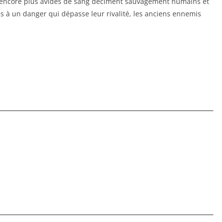
 encore plus avides de sang déciment sauvagement humains et
s à un danger qui dépasse leur rivalité, les anciens ennemis