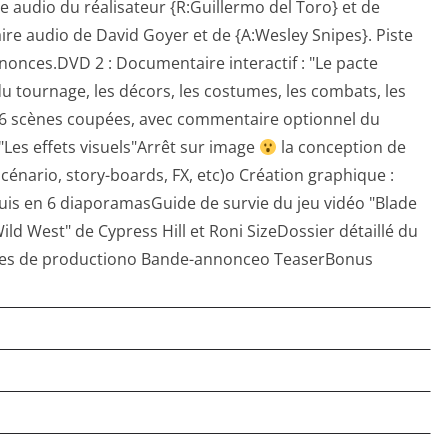
audio du réalisateur {R:Guillermo del Toro} et de
re audio de David Goyer et de {A:Wesley Snipes}. Piste
nonces.DVD 2 : Documentaire interactif : "Le pacte
du tournage, les décors, les costumes, les combats, les
.16 scènes coupées, avec commentaire optionnel du
"Les effets visuels"Arrêt sur image
la conception de
cénario, story-boards, FX, etc)o Création graphique :
quis en 6 diaporamasGuide de survie du jeu vidéo "Blade
e Wild West" de Cypress Hill et Roni SizeDossier détaillé du
es de productiono Bande-annonceo TeaserBonus