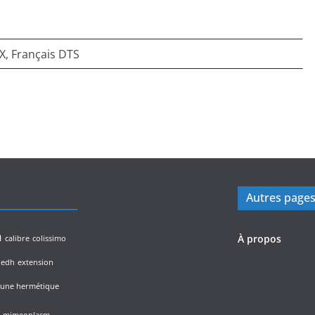
EX, Français DTS
Autres page
n
À propos
calibre
colissimo
edh
extension
lune hermétique