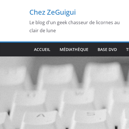
Passer
Chez ZeGuigui
au
contenu
Le blog d'un geek chasseur de licornes au
clair de lune
ACCUEIL
MÉDIATHÈQUE
BASE DVD
T