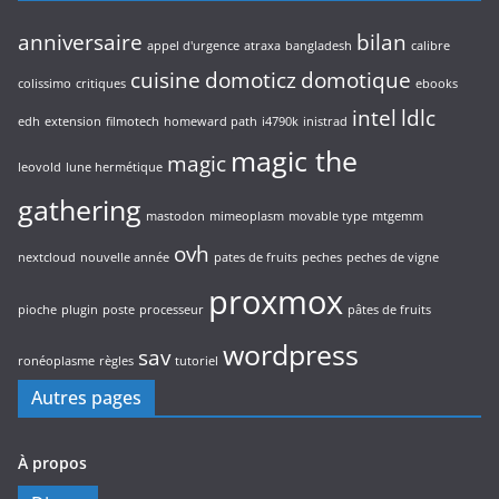
anniversaire
bilan
appel d'urgence
atraxa
bangladesh
calibre
cuisine
domoticz
domotique
colissimo
critiques
ebooks
intel
ldlc
edh
extension
filmotech
homeward path
i4790k
inistrad
magic the
magic
leovold
lune hermétique
gathering
mastodon
mimeoplasm
movable type
mtgemm
ovh
nextcloud
nouvelle année
pates de fruits
peches
peches de vigne
proxmox
pioche
plugin
poste
processeur
pâtes de fruits
wordpress
sav
ronéoplasme
règles
tutoriel
Autres pages
À propos