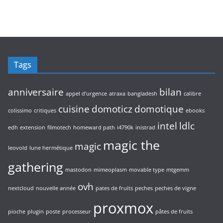
Tags
anniversaire
bilan
appel d'urgence
atraxa
bangladesh
calibre
cuisine
domoticz
domotique
colissimo
critiques
ebooks
intel
ldlc
edh
extension
filmotech
homeward path
i4790k
inistrad
magic the
magic
leovold
lune hermétique
gathering
mastodon
mimeoplasm
movable type
mtgemm
ovh
nextcloud
nouvelle année
pates de fruits
peches
peches de vigne
proxmox
pioche
plugin
poste
processeur
pâtes de fruits