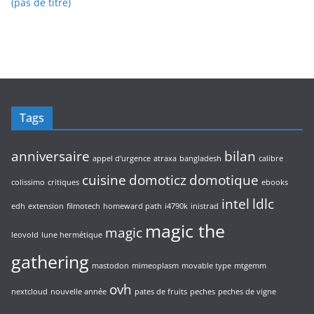
(pas de titre)
Tags
anniversaire
bilan
appel d'urgence
atraxa
bangladesh
calibre
cuisine
domoticz
domotique
colissimo
critiques
ebooks
intel
ldlc
edh
extension
filmotech
homeward path
i4790k
inistrad
magic the
magic
leovold
lune hermétique
gathering
mastodon
mimeoplasm
movable type
mtgemm
ovh
nextcloud
nouvelle année
pates de fruits
peches
peches de vigne