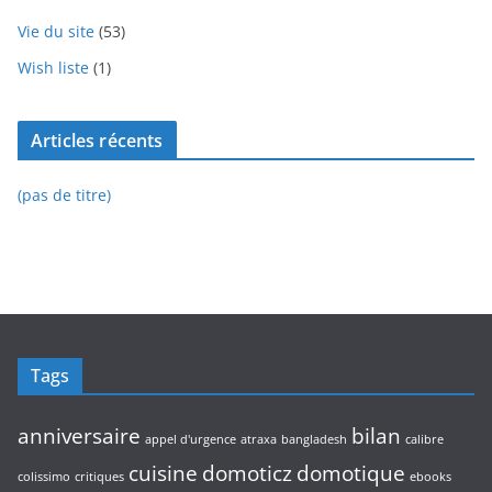
Vie du site
(53)
Wish liste
(1)
Articles récents
(pas de titre)
Tags
anniversaire
bilan
appel d'urgence
atraxa
bangladesh
calibre
cuisine
domoticz
domotique
colissimo
critiques
ebooks