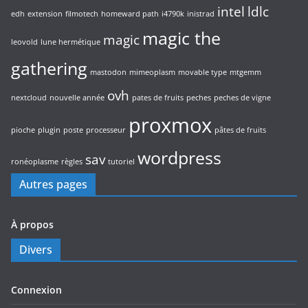
intel
ldlc
edh
extension
filmotech
homeward path
i4790k
inistrad
magic the
magic
leovold
lune hermétique
gathering
mastodon
mimeoplasm
movable type
mtgemm
ovh
nextcloud
nouvelle année
pates de fruits
peches
peches de vigne
proxmox
pioche
plugin
poste
processeur
pâtes de fruits
wordpress
sav
ronéoplasme
règles
tutoriel
Autres pages
À propos
Divers
Connexion