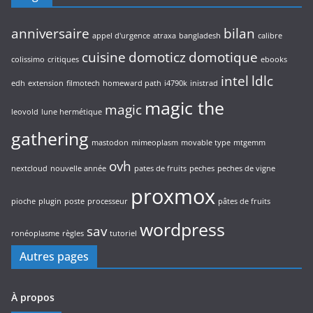
anniversaire
bilan
appel d'urgence
atraxa
bangladesh
calibre
cuisine
domoticz
domotique
colissimo
critiques
ebooks
intel
ldlc
edh
extension
filmotech
homeward path
i4790k
inistrad
magic the
magic
leovold
lune hermétique
gathering
mastodon
mimeoplasm
movable type
mtgemm
ovh
nextcloud
nouvelle année
pates de fruits
peches
peches de vigne
proxmox
pioche
plugin
poste
processeur
pâtes de fruits
wordpress
sav
ronéoplasme
règles
tutoriel
Autres pages
À propos