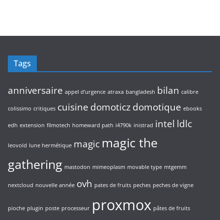
Tags
anniversaire
bilan
appel d'urgence
atraxa
bangladesh
calibre
cuisine
domoticz
domotique
colissimo
critiques
ebooks
intel
ldlc
edh
extension
filmotech
homeward path
i4790k
inistrad
magic the
magic
leovold
lune hermétique
gathering
mastodon
mimeoplasm
movable type
mtgemm
ovh
nextcloud
nouvelle année
pates de fruits
peches
peches de vigne
proxmox
pioche
plugin
poste
processeur
pâtes de fruits