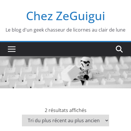
Passer
Chez ZeGuigui
au
contenu
Le blog d'un geek chasseur de licornes au clair de lune
T
2 résultats affichés
r
i