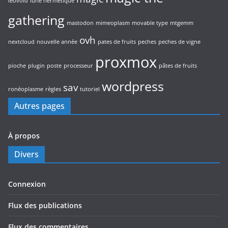
leovold
lune hermétique
gathering
mastodon
mimeoplasm
movable type
mtgemm
ovh
nextcloud
nouvelle année
pates de fruits
peches
peches de vigne
proxmox
pioche
plugin
poste
processeur
pâtes de fruits
wordpress
sav
ronéoplasme
règles
tutoriel
Autres pages
À propos
Divers
Connexion
Flux des publications
Flux des commentaires