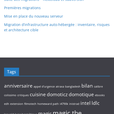
Premières migrations
Mise en place du nouveau serveur
Migration d’infrastructure auto-hébergée : inventaire, risques
et architecture cible
Tags
anniversaire
bilan
appel d'urgence
atraxa
bangladesh
calibre
cuisine
domoticz
domotique
colissimo
critiques
ebooks
intel
ldlc
edh
extension
filmotech
homeward path
i4790k
inistrad
magic the
magic