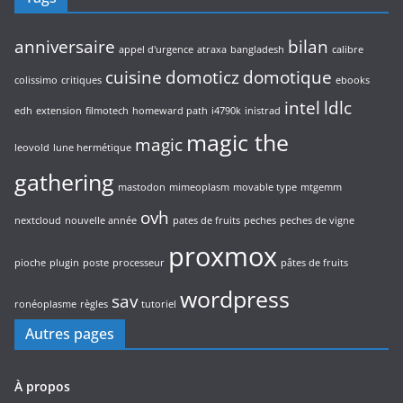
anniversaire
bilan
appel d'urgence
atraxa
bangladesh
calibre
cuisine
domoticz
domotique
colissimo
critiques
ebooks
intel
ldlc
edh
extension
filmotech
homeward path
i4790k
inistrad
magic the
magic
leovold
lune hermétique
gathering
mastodon
mimeoplasm
movable type
mtgemm
ovh
nextcloud
nouvelle année
pates de fruits
peches
peches de vigne
proxmox
pioche
plugin
poste
processeur
pâtes de fruits
wordpress
sav
ronéoplasme
règles
tutoriel
Autres pages
À propos